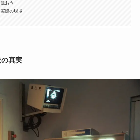
を狙おう
と実際の現場
状の真実