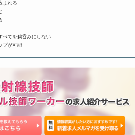
込まれる
と
る
すべてを鵜呑みにしない
ップが可能