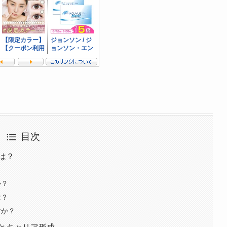
目次
は？
？
か？
は？
すか？